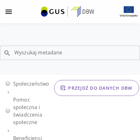
Opis strony "Gospodarstwa domowe beneficjentów śr
Gospodarstwa
Przejdź
Przejdź
Przejdź
do
do
do
domowe
menu
wyszukiwarki
stopki
z
zasobów
beneficjentów
nawigacją
DBW
Wyszukaj metadane
środowiskowej
pomocy
Społeczeństwo
społecznej
PRZEJDŹ DO DANYCH DBW
›
Pomoc
-
społeczna i
świadczenia
Metadane
społeczne
›
Beneficjenci