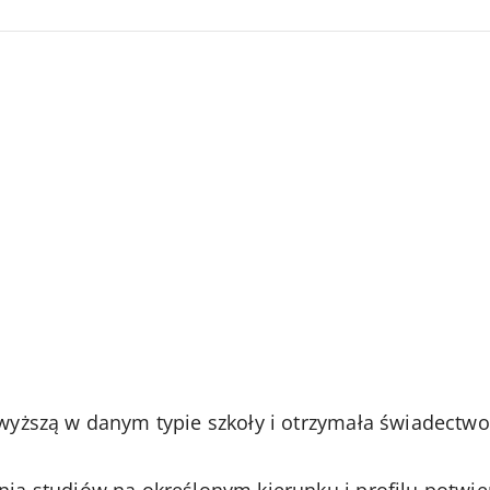
yższą w danym typie szkoły i otrzymała świadectwo 
a studiów na określonym kierunku i profilu potwierd