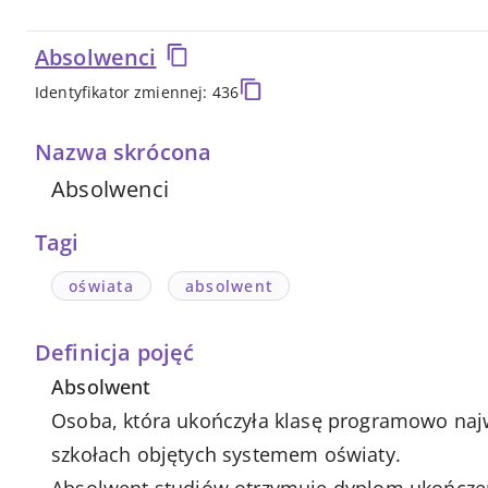
Absolwenci
Identyfikator zmiennej: 436
Nazwa skrócona
Absolwenci
Tagi
oświata
absolwent
Definicja pojęć
Absolwent
Osoba, która ukończyła klasę programowo najw
szkołach objętych systemem oświaty.
Absolwent studiów otrzymuje dyplom ukończeni