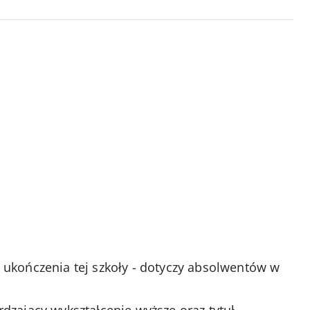
ukończenia tej szkoły - dotyczy absolwentów w
zający wykształcenie wyższe oraz tytuł