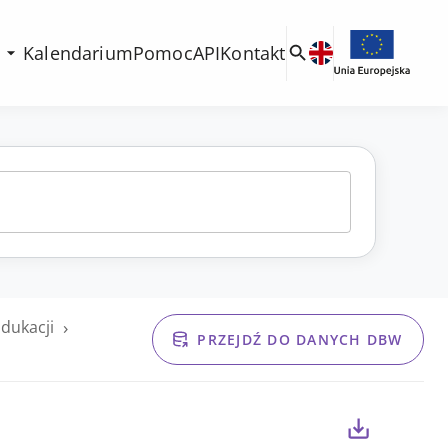
g
Kalendarium
Pomoc
API
Kontakt
›
edukacji
PRZEJDŹ DO DANYCH DBW