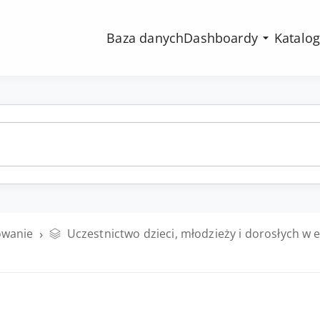
ranu. Opis strony „Metadane” dla czytnika ekranu.
Baza danych
Dashboardy
Katalo
›
owanie
Uczestnictwo dzieci, młodzieży i dorosłych w 