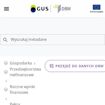
Opis strony "Wynik finansowy brutto przedsiębiorst
Wynik
Przejdź
Przejdź
Przejdź
do
do
do
finansowy
menu
wyszukiwarki
stopki
z
zasobów
brutto
nawigacją
DBW
Wyszukaj metadane
przedsiębiorstw
niefinansowych
›
Gospodarka
-
PRZEJDŹ DO DANYCH DBW
Przedsiębiorstwa
niefinansowe
pełna
›
Roczne wyniki
zbiorowość
finansowe
›
Pełna