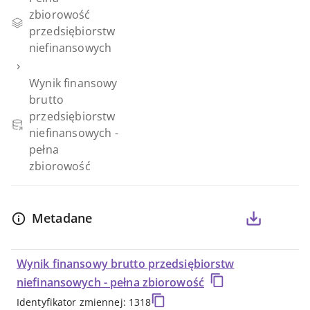
-
zbiorowość
przedsiębiorstw
Metadane
niefinansowych
›
-
Wynik finansowy
brutto
DBW
przedsiębiorstw
niefinansowych -
pełna
zbiorowość
Metadane
Wynik finansowy brutto przedsiębiorstw
niefinansowych - pełna zbiorowość
Identyfikator zmiennej: 1318