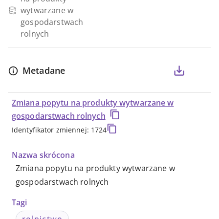
-
wytwarzane w
gospodarstwach
Metadane
rolnych
-
Metadane
DBW
Zmiana popytu na produkty wytwarzane w
gospodarstwach rolnych
Identyfikator zmiennej: 1724
Nazwa skrócona
Zmiana popytu na produkty wytwarzane w
gospodarstwach rolnych
Tagi
rolnictwo