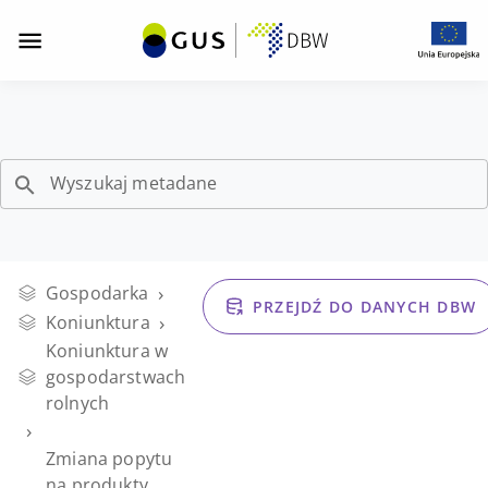
Opis strony "Zmiana popytu na produkty wytwarzane 
Zmiana
Przejdź
Przejdź
Przejdź
do
do
do
popytu
menu
wyszukiwarki
stopki
z
zasobów
na
nawigacją
DBW
Wyszukaj metadane
produkty
wytwarzane
›
Gospodarka
w
PRZEJDŹ DO DANYCH DBW
›
Koniunktura
Koniunktura w
gospodarstwach
gospodarstwach
rolnych
rolnych
›
Zmiana popytu
na produkty