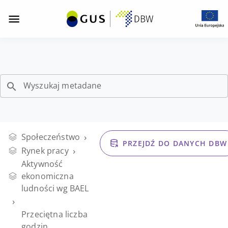
Opis strony "Przeciętna liczba godzin przepracowan
Przeciętna
Przejdź
Przejdź
Przejdź
do
do
do
liczba
menu
wyszukiwarki
stopki
z
zasobów
godzin
nawigacją
DBW
Wyszukaj metadane
przepracowanych
w
›
Społeczeństwo
badanym
PRZEJDŹ DO DANYCH DBW
›
Rynek pracy
Aktywność
tygodniu
ekonomiczna
ludności wg BAEL
w
›
Przeciętna liczba
godzin