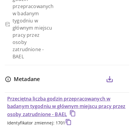
głównym
przepracowanych
w badanym
miejscu
tygodniu w
głównym miejscu
pracy
pracy przez
osoby
przez
zatrudnione -
BAEL
osoby
Metadane
zatrudnione
-
Przeciętna liczba godzin przepracowanych w
badanym tygodniu w głównym miejscu pracy przez
BAEL
osoby zatrudnione - BAEL
Identyfikator zmiennej: 1701
-