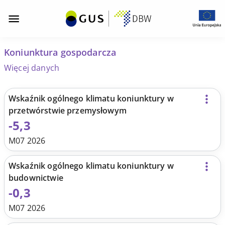
Opis strony "Koniunktura gospodarcza - Dashboardy
Koniunktura
Przejdź
Przejdź
Przejdź
Przejdź
Przejdź
do
do
do
do
do
gospodarcza
menu
wyszukiwarki
górnej
dolnej
stopki
Koniunktura gospodarcza
z
zasobów
sekcji
sekcji
-
Więcej danych
nawigacją
DBW
dashboardu
dashboardu
Dashboardy
Sekcja
Wskaźnik ogólnego klimatu koniunktury w
prezentująca
przetwórstwie przemysłowym
-
-5,3
wartości
dla
M07 2026
DBW
trzech
Wskaźnik ogólnego klimatu koniunktury w
wskaźników
budownictwie
oraz
-0,3
wykresy
M07 2026